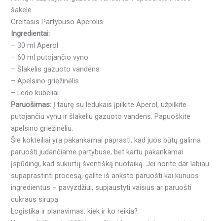
šakele.
Greitasis Partybuso Aperolis
Ingredientai:
– 30 ml Aperol
– 60 ml putojančio vyno
– Šlakelis gazuoto vandens
– Apelsino griežinėlis
– Ledo kubeliai
Paruošimas:
Į taurę su ledukais įpilkite Aperol, užpilkite
putojančiu vynu ir šlakeliu gazuoto vandens. Papuoškite
apelsino griežinėliu.
Šie kokteiliai yra pakankamai paprasti, kad juos būtų galima
paruošti judančiame partybuse, bet kartu pakankamai
įspūdingi, kad sukurtų šventišką nuotaiką. Jei norite dar labiau
supaprastinti procesą, galite iš anksto paruošti kai kuriuos
ingredientus – pavyzdžiui, supjaustyti vaisius ar paruošti
cukraus sirupą.
Logistika ir planavimas: kiek ir ko reikia?