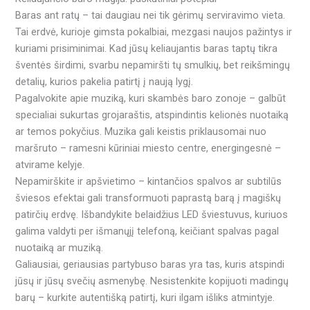
Baras ant ratų – tai daugiau nei tik gėrimų serviravimo vieta.
Tai erdvė, kurioje gimsta pokalbiai, mezgasi naujos pažintys ir
kuriami prisiminimai. Kad jūsų keliaujantis baras taptų tikra
šventės širdimi, svarbu nepamiršti tų smulkių, bet reikšmingų
detalių, kurios pakelia patirtį į naują lygį.
Pagalvokite apie muziką, kuri skambės baro zonoje – galbūt
specialiai sukurtas grojaraštis, atspindintis kelionės nuotaiką
ar temos pokyčius. Muzika gali keistis priklausomai nuo
maršruto – ramesni kūriniai miesto centre, energingesnė –
atvirame kelyje.
Nepamirškite ir apšvietimo – kintančios spalvos ar subtilūs
šviesos efektai gali transformuoti paprastą barą į magiškų
patirčių erdvę. Išbandykite belaidžius LED šviestuvus, kuriuos
galima valdyti per išmanųjį telefoną, keičiant spalvas pagal
nuotaiką ar muziką.
Galiausiai, geriausias partybuso baras yra tas, kuris atspindi
jūsų ir jūsų svečių asmenybę. Nesistenkite kopijuoti madingų
barų – kurkite autentišką patirtį, kuri ilgam išliks atmintyje.