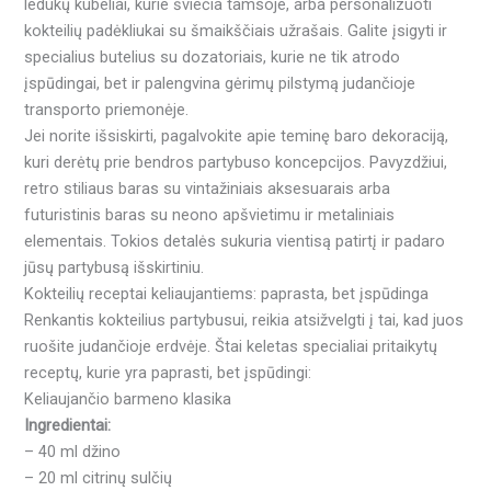
ledukų kubeliai, kurie šviečia tamsoje, arba personalizuoti
kokteilių padėkliukai su šmaikščiais užrašais. Galite įsigyti ir
specialius butelius su dozatoriais, kurie ne tik atrodo
įspūdingai, bet ir palengvina gėrimų pilstymą judančioje
transporto priemonėje.
Jei norite išsiskirti, pagalvokite apie teminę baro dekoraciją,
kuri derėtų prie bendros partybuso koncepcijos. Pavyzdžiui,
retro stiliaus baras su vintažiniais aksesuarais arba
futuristinis baras su neono apšvietimu ir metaliniais
elementais. Tokios detalės sukuria vientisą patirtį ir padaro
jūsų partybusą išskirtiniu.
Kokteilių receptai keliaujantiems: paprasta, bet įspūdinga
Renkantis kokteilius partybusui, reikia atsižvelgti į tai, kad juos
ruošite judančioje erdvėje. Štai keletas specialiai pritaikytų
receptų, kurie yra paprasti, bet įspūdingi:
Keliaujančio barmeno klasika
Ingredientai:
– 40 ml džino
– 20 ml citrinų sulčių