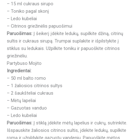
– 15 ml cukraus sirupo
– Toniko pagal skonį
– Ledo kubeliai
– Citrinos griežinėlis papuošimui
Paruošimas:
Į šeikerį įdėkite ledukų, supilkite džiną, citrinų
sultis ir cukraus sirupą. Trumpai suplakite ir išpilstykite į
stiklus su ledukais. Užpilkite toniku ir papuoškite citrinos
griežinėliu.
Partybuso Mojito
Ingredientai:
– 50 ml balto romo
– 1 žaliosios citrinos sultys
– 2 šaukšteliai cukraus
– Mėtų lapeliai
– Gazuotas vanduo
– Ledo kubeliai
Paruošimas:
Į stiklą įdėkite mėtų lapelius ir cukrų, sutrinkite.
Išspauskite žaliosios citrinos sultis, įdėkite ledukų, supilkite
romą ir užpildykite gazuotu vandeniu. Papuoškite mėtos