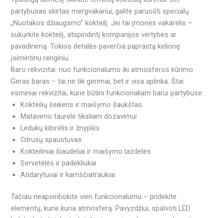
partybusas skirtas mergvakariui, galite paruošti specialų
„Nuotakos džiaugsmo” kokteilį. Jei tai įmonės vakarėlis –
sukurkite kokteilį, atspindintį kompanijos vertybes ar
pavadinimą. Tokios detalės paverčia paprastą kelionę
įsimintinu renginiu.
Baro rekvizitai: nuo funkcionalumo iki atmosferos kūrimo
Geras baras – tai ne tik gėrimai, bet ir visa aplinka. Štai
esminiai rekvizitai, kurie būtini funkcionaliam barui partybuse:
Kokteilių šeikeris ir maišymo šaukštas
Matavimo taurelė tiksliam dozavimui
Ledukų kibirėlis ir žnyplės
Citrusų spaustuvas
Kokteiliniai šiaudeliai ir maišymo lazdelės
Servetėlės ir padėkliukai
Atidarytuvai ir kamščiatraukiai
Tačiau neapsiribokite vien funkcionalumu – pridėkite
elementų, kurie kuria atmosferą. Pavyzdžiui, spalvoti LED