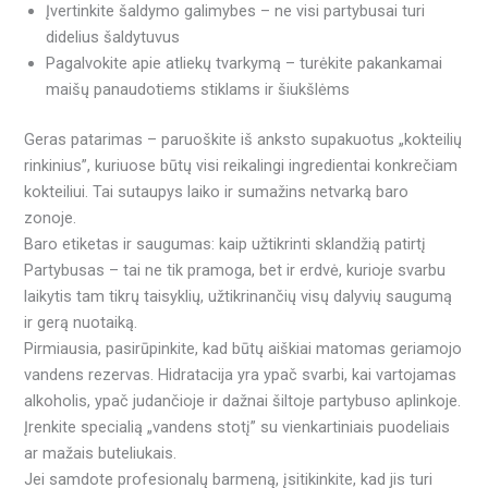
Įvertinkite šaldymo galimybes – ne visi partybusai turi
didelius šaldytuvus
Pagalvokite apie atliekų tvarkymą – turėkite pakankamai
maišų panaudotiems stiklams ir šiukšlėms
Geras patarimas – paruoškite iš anksto supakuotus „kokteilių
rinkinius”, kuriuose būtų visi reikalingi ingredientai konkrečiam
kokteiliui. Tai sutaupys laiko ir sumažins netvarką baro
zonoje.
Baro etiketas ir saugumas: kaip užtikrinti sklandžią patirtį
Partybusas – tai ne tik pramoga, bet ir erdvė, kurioje svarbu
laikytis tam tikrų taisyklių, užtikrinančių visų dalyvių saugumą
ir gerą nuotaiką.
Pirmiausia, pasirūpinkite, kad būtų aiškiai matomas geriamojo
vandens rezervas. Hidratacija yra ypač svarbi, kai vartojamas
alkoholis, ypač judančioje ir dažnai šiltoje partybuso aplinkoje.
Įrenkite specialią „vandens stotį” su vienkartiniais puodeliais
ar mažais buteliukais.
Jei samdote profesionalų barmeną, įsitikinkite, kad jis turi