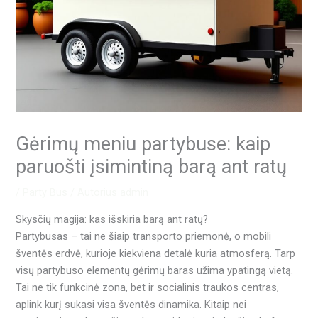
Gėrimų meniu partybuse: kaip
paruošti įsimintiną barą ant ratų
/
Party Bus
/ Autorius
admin
Skysčių magija: kas išskiria barą ant ratų?
Partybusas – tai ne šiaip transporto priemonė, o mobili
šventės erdvė, kurioje kiekviena detalė kuria atmosferą. Tarp
visų partybuso elementų gėrimų baras užima ypatingą vietą.
Tai ne tik funkcinė zona, bet ir socialinis traukos centras,
aplink kurį sukasi visa šventės dinamika. Kitaip nei