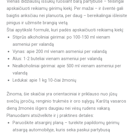
Vienas didžiausių iššūkių ruošiant barą partybuse – teisingai
apskaičiuoti reikiamų gėrimų kiekį. Per mažai – ir šventė gali
baigtis anksčiau nei planuota, per daug – bereikalingai išleisite
pinigus ir užimsite brangią vietą.
Štai apytikslė formulė, kuri padės apskaičiuoti reikiamą kiekį:
Stiprūs alkoholiniai gėrimai: po 100-150 ml vienam
asmeniui per valandą
Vynas: apie 200 ml vienam asmeniui per valandą
Alus: 1-2 buteliai vienam asmeniui per valandą
Nealkoholiniai gėrimai: apie 500 ml vienam asmeniui per
valandą
Ledukai: apie 1 kg 10-čiai žmonių
Žinoma, šie skaičiai yra orientaciniai ir priklauso nuo jūsų
svečių įpročių, renginio trukmės ir oro sąlygų. Karštą vasaros
dieną žmonės išgers daugiau nei vėsų rudens vakarą.
Planuodami atsižvelkite ir į praktines detales:
Paruoškite atsarginį planą – turėkite papildomų gėrimų
atsargą automobilyje, kuris seka paskui partybusą