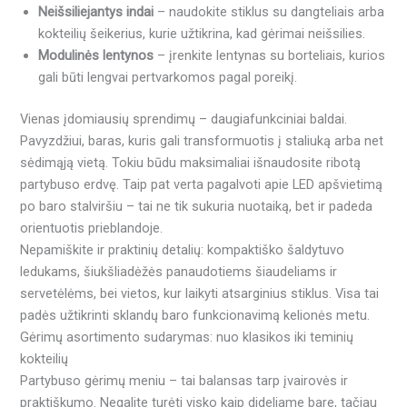
Neišsiliejantys indai
– naudokite stiklus su dangteliais arba
kokteilių šeikerius, kurie užtikrina, kad gėrimai neišsilies.
Modulinės lentynos
– įrenkite lentynas su borteliais, kurios
gali būti lengvai pertvarkomos pagal poreikį.
Vienas įdomiausių sprendimų – daugiafunkciniai baldai.
Pavyzdžiui, baras, kuris gali transformuotis į staliuką arba net
sėdimąją vietą. Tokiu būdu maksimaliai išnaudosite ribotą
partybuso erdvę. Taip pat verta pagalvoti apie LED apšvietimą
po baro stalviršiu – tai ne tik sukuria nuotaiką, bet ir padeda
orientuotis prieblandoje.
Nepamiškite ir praktinių detalių: kompaktiško šaldytuvo
ledukams, šiukšliadėžės panaudotiems šiaudeliams ir
servetėlėms, bei vietos, kur laikyti atsarginius stiklus. Visa tai
padės užtikrinti sklandų baro funkcionavimą kelionės metu.
Gėrimų asortimento sudarymas: nuo klasikos iki teminių
kokteilių
Partybuso gėrimų meniu – tai balansas tarp įvairovės ir
praktiškumo. Negalite turėti visko kaip dideliame bare, tačiau