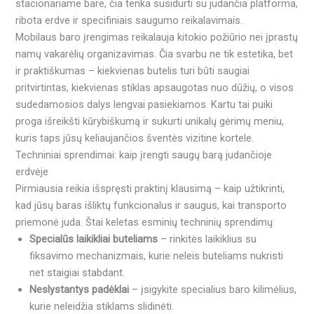
stacionariame bare, čia tenka susidurti su judančia platforma,
ribota erdve ir specifiniais saugumo reikalavimais.
Mobilaus baro įrengimas reikalauja kitokio požiūrio nei įprastų
namų vakarėlių organizavimas. Čia svarbu ne tik estetika, bet
ir praktiškumas – kiekvienas butelis turi būti saugiai
pritvirtintas, kiekvienas stiklas apsaugotas nuo dūžių, o visos
sudedamosios dalys lengvai pasiekiamos. Kartu tai puiki
proga išreikšti kūrybiškumą ir sukurti unikalų gėrimų meniu,
kuris taps jūsų keliaujančios šventės vizitine kortele.
Techniniai sprendimai: kaip įrengti saugų barą judančioje
erdvėje
Pirmiausia reikia išspręsti praktinį klausimą – kaip užtikrinti,
kad jūsų baras išliktų funkcionalus ir saugus, kai transporto
priemonė juda. Štai keletas esminių techninių sprendimų:
Specialūs laikikliai buteliams
– rinkitės laikiklius su
fiksavimo mechanizmais, kurie neleis buteliams nukristi
net staigiai stabdant.
Neslystantys padėklai
– įsigykite specialius baro kilimėlius,
kurie neleidžia stiklams slidinėti.