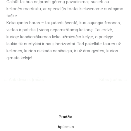
Galbūt tai bus neįprasti gėrimų pavadinimai, susieti su
kelionės maršrutu, ar specialūs tostai kiekviename sustojimo
taške.
Keliaujantis baras – tai judanti šventė, kuri sujungia žmones,
vietas ir patirtis į vieną nepamirštamą kelionę. Tai erdvė,
kurioje kasdieniškumas lieka užmiesčio kelyje, o priekyje
laukia tik nuotykiai ir nauji horizontai. Tad pakelkite taures už
keliones, kurios niekada nesibaigia, ir už draugystes, kurios
gimsta kelyje!
←
Ankstesnis Įrašas
Kitas Įrašas
→
Pradžia
Apie mus