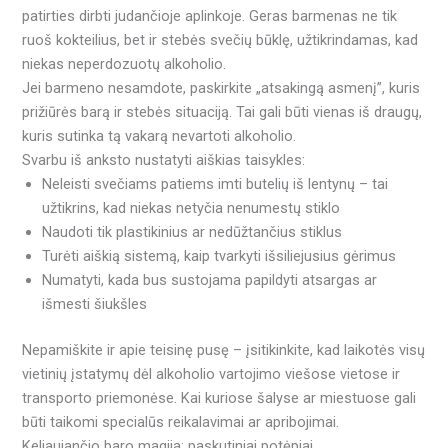
patirties dirbti judančioje aplinkoje. Geras barmenas ne tik
ruoš kokteilius, bet ir stebės svečių būklę, užtikrindamas, kad
niekas neperdozuotų alkoholio.
Jei barmeno nesamdote, paskirkite „atsakingą asmenį”, kuris
prižiūrės barą ir stebės situaciją. Tai gali būti vienas iš draugų,
kuris sutinka tą vakarą nevartoti alkoholio.
Svarbu iš anksto nustatyti aiškias taisykles:
Neleisti svečiams patiems imti butelių iš lentynų – tai
užtikrins, kad niekas netyčia nenumestų stiklo
Naudoti tik plastikinius ar nedūžtančius stiklus
Turėti aiškią sistemą, kaip tvarkyti išsiliejusius gėrimus
Numatyti, kada bus sustojama papildyti atsargas ar
išmesti šiukšles
Nepamiškite ir apie teisinę pusę – įsitikinkite, kad laikotės visų
vietinių įstatymų dėl alkoholio vartojimo viešose vietose ir
transporto priemonėse. Kai kuriose šalyse ar miestuose gali
būti taikomi specialūs reikalavimai ar apribojimai.
Keliaujančio baro magija: paskutiniai potėpiai