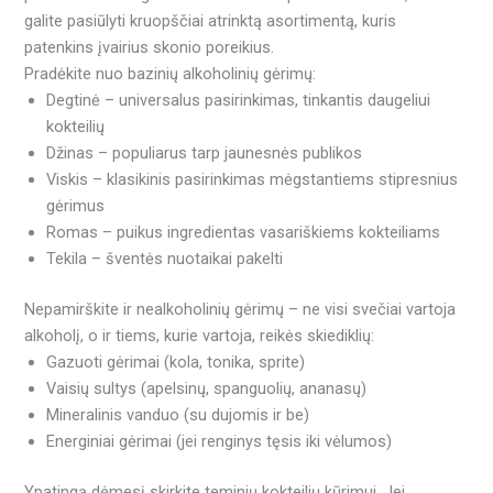
galite pasiūlyti kruopščiai atrinktą asortimentą, kuris
patenkins įvairius skonio poreikius.
Pradėkite nuo bazinių alkoholinių gėrimų:
Degtinė – universalus pasirinkimas, tinkantis daugeliui
kokteilių
Džinas – populiarus tarp jaunesnės publikos
Viskis – klasikinis pasirinkimas mėgstantiems stipresnius
gėrimus
Romas – puikus ingredientas vasariškiems kokteiliams
Tekila – šventės nuotaikai pakelti
Nepamirškite ir nealkoholinių gėrimų – ne visi svečiai vartoja
alkoholį, o ir tiems, kurie vartoja, reikės skiediklių:
Gazuoti gėrimai (kola, tonika, sprite)
Vaisių sultys (apelsinų, spanguolių, ananasų)
Mineralinis vanduo (su dujomis ir be)
Energiniai gėrimai (jei renginys tęsis iki vėlumos)
Ypatingą dėmesį skirkite teminių kokteilių kūrimui. Jei