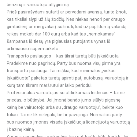
benziną ir vairuotojo atlyginimą.
Prieš pasirašydami sutartį ar pervedami avansą, turite žinoti,
kas tiksliai slypi už šių žodžių. Nes niekas nenori per draugo
gimtadienį ar mergvakarį sužinoti, kad už papildomą valandą
reikės mokėti dar 100 eurų arba kad tas „nemokamas”
šampanas iš tiesų yra pigiausias putojantis vynas iš
artimiausio supermarketo.
Transporto paslaugos – kas tikrai turėtų būti įskaičiuota
Pradėkime nuo pagrindų. Party bus nuoma visų pirma yra
transporto paslauga. Tai reiškia, kad minimalus „viskas
įskaičiuota” paketas turėtų apimti patį autobusą, vairuotoją ir
kurą tam tikram maršrutui ar laiko periodui.
Profesionalus vairuotojas su atitinkamais leidimais – tai ne
priedas, o būtinybė. Jei įmonė bando jums siūlyti pigesnę
kainą be vairuotojo arba su „draugo vairuotoju”, bėkite kuo
toliau. Tai ne tik nelegalu, bet ir pavojinga. Normalios party
bus nuomos įmonės visada įskaičiuoja licencijuotą vairuotoją
į bazinę kainą.
Kuras ir pagrindiniai mokesčiai taip pat turėtų būti įtraukti. Jei