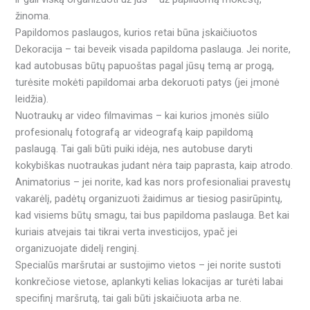
žinoma.
Papildomos paslaugos, kurios retai būna įskaičiuotos
Dekoracija – tai beveik visada papildoma paslauga. Jei norite,
kad autobusas būtų papuoštas pagal jūsų temą ar progą,
turėsite mokėti papildomai arba dekoruoti patys (jei įmonė
leidžia).
Nuotraukų ar video filmavimas – kai kurios įmonės siūlo
profesionalų fotografą ar videografą kaip papildomą
paslaugą. Tai gali būti puiki idėja, nes autobuse daryti
kokybiškas nuotraukas judant nėra taip paprasta, kaip atrodo.
Animatorius – jei norite, kad kas nors profesionaliai pravestų
vakarėlį, padėtų organizuoti žaidimus ar tiesiog pasirūpintų,
kad visiems būtų smagu, tai bus papildoma paslauga. Bet kai
kuriais atvejais tai tikrai verta investicijos, ypač jei
organizuojate didelį renginį.
Specialūs maršrutai ar sustojimo vietos – jei norite sustoti
konkrečiose vietose, aplankyti kelias lokacijas ar turėti labai
specifinį maršrutą, tai gali būti įskaičiuota arba ne.