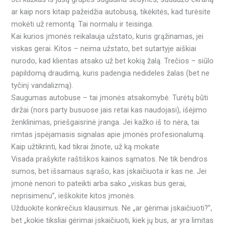
ar kaip nors kitaip pažeidžia autobusą, tikėkitės, kad turėsite
mokėti už remontą. Tai normalu ir teisinga.
Kai kurios įmonės reikalauja užstato, kuris grąžinamas, jei
viskas gerai. Kitos – neima užstato, bet sutartyje aiškiai
nurodo, kad klientas atsako už bet kokią žalą. Trečios – siūlo
papildomą draudimą, kuris padengia nedideles žalas (bet ne
tyčinį vandalizmą).
Saugumas autobuse – tai įmonės atsakomybė. Turėtų būti
diržai (nors party busuose jais retai kas naudojasi), išėjimo
ženklinimas, priešgaisrinė įranga. Jei kažko iš to nėra, tai
rimtas įspėjamasis signalas apie įmonės profesionalumą.
Kaip užtikrinti, kad tikrai žinote, už ką mokate
Visada prašykite raštiškos kainos sąmatos. Ne tik bendros
sumos, bet išsamaus sąrašo, kas įskaičiuota ir kas ne. Jei
įmonė nenori to pateikti arba sako „viskas bus gerai,
neprisimenu”, ieškokite kitos įmonės.
Užduokite konkrečius klausimus. Ne „ar gėrimai įskaičiuoti?”,
bet „kokie tiksliai gėrimai įskaičiuoti, kiek jų bus, ar yra limitas