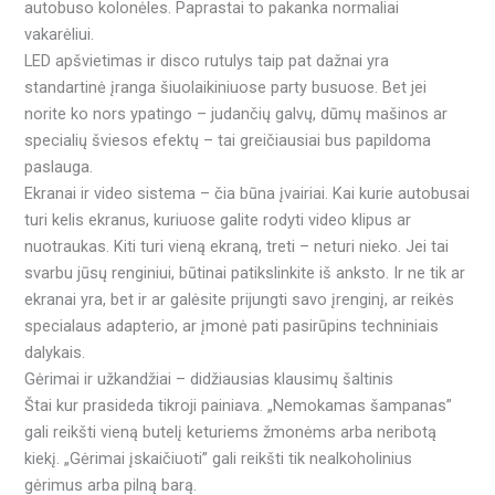
autobuso kolonėles. Paprastai to pakanka normaliai
vakarėliui.
LED apšvietimas ir disco rutulys taip pat dažnai yra
standartinė įranga šiuolaikiniuose party busuose. Bet jei
norite ko nors ypatingo – judančių galvų, dūmų mašinos ar
specialių šviesos efektų – tai greičiausiai bus papildoma
paslauga.
Ekranai ir video sistema – čia būna įvairiai. Kai kurie autobusai
turi kelis ekranus, kuriuose galite rodyti video klipus ar
nuotraukas. Kiti turi vieną ekraną, treti – neturi nieko. Jei tai
svarbu jūsų renginiui, būtinai patikslinkite iš anksto. Ir ne tik ar
ekranai yra, bet ir ar galėsite prijungti savo įrenginį, ar reikės
specialaus adapterio, ar įmonė pati pasirūpins techniniais
dalykais.
Gėrimai ir užkandžiai – didžiausias klausimų šaltinis
Štai kur prasideda tikroji painiava. „Nemokamas šampanas”
gali reikšti vieną butelį keturiems žmonėms arba neribotą
kiekį. „Gėrimai įskaičiuoti” gali reikšti tik nealkoholinius
gėrimus arba pilną barą.