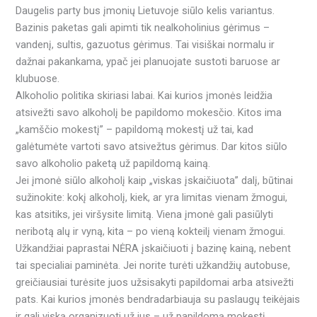
Daugelis party bus įmonių Lietuvoje siūlo kelis variantus.
Bazinis paketas gali apimti tik nealkoholinius gėrimus –
vandenį, sultis, gazuotus gėrimus. Tai visiškai normalu ir
dažnai pakankama, ypač jei planuojate sustoti baruose ar
klubuose.
Alkoholio politika skiriasi labai. Kai kurios įmonės leidžia
atsivežti savo alkoholį be papildomo mokesčio. Kitos ima
„kamščio mokestį” – papildomą mokestį už tai, kad
galėtumėte vartoti savo atsivežtus gėrimus. Dar kitos siūlo
savo alkoholio paketą už papildomą kainą.
Jei įmonė siūlo alkoholį kaip „viskas įskaičiuota” dalį, būtinai
sužinokite: kokį alkoholį, kiek, ar yra limitas vienam žmogui,
kas atsitiks, jei viršysite limitą. Viena įmonė gali pasiūlyti
neribotą alų ir vyną, kita – po vieną kokteilį vienam žmogui.
Užkandžiai paprastai NĖRA įskaičiuoti į bazinę kainą, nebent
tai specialiai paminėta. Jei norite turėti užkandžių autobuse,
greičiausiai turėsite juos užsisakyti papildomai arba atsivežti
pats. Kai kurios įmonės bendradarbiauja su paslaugų teikėjais
ir gali viską organizuoti už jus – už papildomą mokestį,