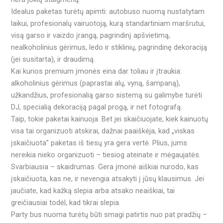
Idealus paketas turėtų apimti: autobuso nuomą nustatytam
laikui, profesionalų vairuotoją, kurą standartiniam maršrutui,
visą garso ir vaizdo įrangą, pagrindinį apšvietimą,
nealkoholinius gėrimus, ledo ir stiklinių, pagrindinę dekoraciją
(jei susitarta), ir draudimą.
Kai kurios premium įmonės eina dar toliau ir įtraukia:
alkoholinius gėrimus (paprastai alų, vyną, šampaną),
užkandžius, profesionalią garso sistemą su galimybe turėti
DJ, specialią dekoraciją pagal progą, ir net fotografą.
Taip, tokie paketai kainuoja. Bet jei skaičiuojate, kiek kainuotų
visa tai organizuoti atskirai, dažnai paaiškėja, kad „viskas
įskaičiuota” paketas iš tiesų yra gera vertė. Plius, jums
nereikia nieko organizuoti – tiesiog ateinate ir mėgaujatės.
Svarbiausia – skaidrumas. Gera įmonė aiškiai nurodo, kas
įskaičiuota, kas ne, ir nevengia atsakyti į jūsų klausimus. Jei
jaučiate, kad kažką slepia arba atsako neaiškiai, tai
greičiausiai todėl, kad tikrai slepia.
Party bus nuoma turėtų būti smagi patirtis nuo pat pradžių –