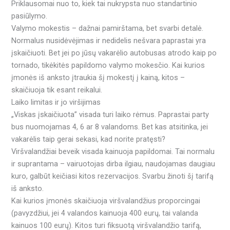
Priklausomai nuo to, kiek tai nukrypsta nuo standartinio
pasiūlymo.
Valymo mokestis – dažnai pamirštama, bet svarbi detalė.
Normalus nusidėvėjimas ir nedidelis nešvara paprastai yra
įskaičiuoti. Bet jei po jūsų vakarėlio autobusas atrodo kaip po
tornado, tikėkitės papildomo valymo mokesčio. Kai kurios
įmonės iš anksto įtraukia šį mokestį į kainą, kitos –
skaičiuoja tik esant reikalui.
Laiko limitas ir jo viršijimas
„Viskas įskaičiuota” visada turi laiko rėmus. Paprastai party
bus nuomojamas 4, 6 ar 8 valandoms. Bet kas atsitinka, jei
vakarėlis taip gerai sekasi, kad norite pratęsti?
Viršvalandžiai beveik visada kainuoja papildomai. Tai normalu
ir suprantama – vairuotojas dirba ilgiau, naudojamas daugiau
kuro, galbūt keičiasi kitos rezervacijos. Svarbu žinoti šį tarifą
iš anksto.
Kai kurios įmonės skaičiuoja viršvalandžius proporcingai
(pavyzdžiui, jei 4 valandos kainuoja 400 eurų, tai valanda
kainuos 100 eurų). Kitos turi fiksuotą viršvalandžio tarifą,