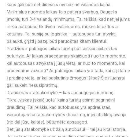
kuris gali būti net didesnis nei bazinė valandos kaina.
Minimalus nuomos laikas taip pat yra svarbus. Daugelis
įmonių turi 3-4 valandų minimumą. Tai reiškia, kad net jei jums
reikia autobuso tik dviem valandoms, mokėsite už tris ar
keturias. Tai susiję su logistika – autobusas turi atvykti,
palaukti, grįžti į bazę, būti paruoštas kitam klientui.
Pradžios ir pabaigos laikas turėtų būti aiškiai apibrėžtas
sutartyje. Ar laikas pradedamas skaičiuoti nuo to momento,
kai autobusas atvyksta į jūsų vietą, ar nuo to momento, kai
pradedame važiuoti? Ar pabaigos laikas yra tada, kai grįžtame
į pradinę vietą, ar kai paskutinis žmogus išlipa? Šie niuansai
gali sukelti nesusipratimų.
Draudimas ir atsakomybė – kas apsaugo jus ir įmonę
Tikra „viskas įskaičiuota” kaina turėtų apimti pagrindinį
draudimą. Tai reiškia, kad autobusas yra apdraustas,
vairuotojas turi atsakomybės draudimą, ir jei atsitiktų avarija
(ne dėl jūsų kaltės), būtumėte apsaugoti.
Bet jūsų atsakomybė už žalą autobusui – tai jau kita istorija.
Jei kažkas iš jūsų grupės sugadina sėdynes, sudaužo ekraną