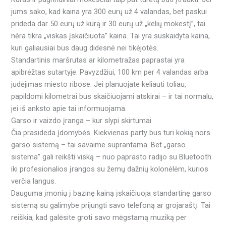
jums sako, kad kaina yra 300 eurų už 4 valandas, bet paskui
prideda dar 50 eurų už kurą ir 30 eurų už „kelių mokestį”, tai
nėra tikra „viskas įskaičiuota” kaina. Tai yra suskaidyta kaina,
kuri galiausiai bus daug didesnė nei tikėjotės.
Standartinis maršrutas ar kilometražas paprastai yra
apibrėžtas sutartyje. Pavyzdžiui, 100 km per 4 valandas arba
judėjimas miesto ribose. Jei planuojate keliauti toliau,
papildomi kilometrai bus skaičiuojami atskirai – ir tai normalu,
jei iš anksto apie tai informuojama.
Garso ir vaizdo įranga – kur slypi skirtumai
Čia prasideda įdomybės. Kiekvienas party bus turi kokią nors
garso sistemą – tai savaime suprantama. Bet „garso
sistema” gali reikšti viską – nuo paprasto radijo su Bluetooth
iki profesionalios įrangos su žemų dažnių kolonėlėm, kurios
verčia langus.
Dauguma įmonių į bazinę kainą įskaičiuoja standartinę garso
sistemą su galimybe prijungti savo telefoną ar grojaraštį. Tai
reiškia, kad galėsite groti savo mėgstamą muziką per