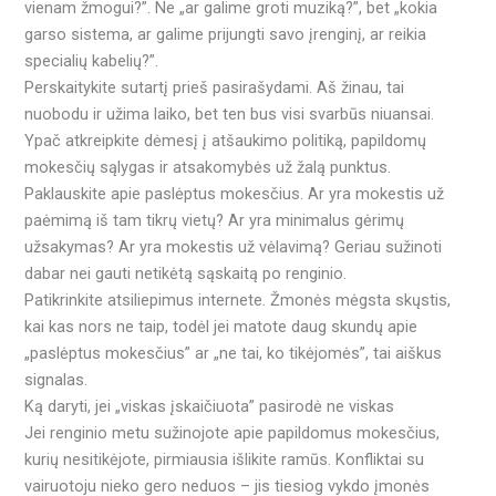
vienam žmogui?”. Ne „ar galime groti muziką?”, bet „kokia
garso sistema, ar galime prijungti savo įrenginį, ar reikia
specialių kabelių?”.
Perskaitykite sutartį prieš pasirašydami. Aš žinau, tai
nuobodu ir užima laiko, bet ten bus visi svarbūs niuansai.
Ypač atkreipkite dėmesį į atšaukimo politiką, papildomų
mokesčių sąlygas ir atsakomybės už žalą punktus.
Paklauskite apie paslėptus mokesčius. Ar yra mokestis už
paėmimą iš tam tikrų vietų? Ar yra minimalus gėrimų
užsakymas? Ar yra mokestis už vėlavimą? Geriau sužinoti
dabar nei gauti netikėtą sąskaitą po renginio.
Patikrinkite atsiliepimus internete. Žmonės mėgsta skųstis,
kai kas nors ne taip, todėl jei matote daug skundų apie
„paslėptus mokesčius” ar „ne tai, ko tikėjomės”, tai aiškus
signalas.
Ką daryti, jei „viskas įskaičiuota” pasirodė ne viskas
Jei renginio metu sužinojote apie papildomus mokesčius,
kurių nesitikėjote, pirmiausia išlikite ramūs. Konfliktai su
vairuotoju nieko gero neduos – jis tiesiog vykdo įmonės