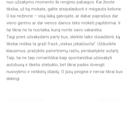
nuo užsakymo momento iki renginio pabaigos. Kai žinote
tiksliai, už ką mokate, galite atsipalaiduoti ir mėgautis kelione.
O kai nežinote – visą laiką galvojate, ar dabar paprašius dar
vieno gėrimo ar dar vienos dainos teks mokėti papildomai. Ir
tai tikrai ne ta nuotaika, kurią norite savo vakarėliui.
Taigi prieš užsakydami party bus, skirkite laiko išsiaiškinti, ką
tiksliai reiškia ta graži frazė „viskas įskaičiuota”. Užduokite
klausimus, prašykite patvirtinimų raštu, perskaitykite sutartį.
Taip, tai ne taip romantiškai kaip spontaniškai užsisakyti
autobusą ir tikėtis stebuklo, bet tikrai padės išvengti
nusivylimo ir netikėtų išlaidų. O jūsų piniginė ir nervai tikrai bus
dėkingi.
←
Ankstesnis Įrašas
Kitas Įrašas
→