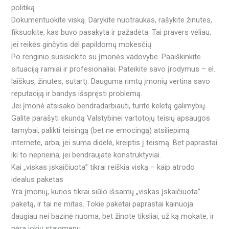
politiką.
Dokumentuokite viską. Darykite nuotraukas, rašykite žinutes,
fiksuokite, kas buvo pasakyta ir pažadėta. Tai pravers vėliau,
jei reikės ginčytis dėl papildomų mokesčių.
Po renginio susisiekite su įmonės vadovybe. Paaiškinkite
situaciją ramiai ir profesionaliai. Pateikite savo įrodymus – el.
laiškus, žinutes, sutartį. Dauguma rimtų įmonių vertina savo
reputaciją ir bandys išspręsti problemą.
Jei įmonė atsisako bendradarbiauti, turite keletą galimybių.
Galite parašyti skundą Valstybinei vartotojų teisių apsaugos
tarnybai, palikti teisingą (bet ne emocingą) atsiliepimą
internete, arba, jei suma didelė, kreiptis į teismą. Bet paprastai
iki to neprieina, jei bendraujate konstruktyviai.
Kai „viskas įskaičiuota” tikrai reiškia viską – kaip atrodo
idealus paketas
Yra įmonių, kurios tikrai siūlo išsamų „viskas įskaičiuota”
paketą, ir tai ne mitas. Tokie paketai paprastai kainuoja
daugiau nei bazinė nuoma, bet žinote tiksliai, už ką mokate, ir
nėra jokių staigmenų.