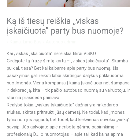
Ką iš tiesų reiškia „viskas
įskaičiuota” party bus nuomoje?
/
Kaina
,
Limo Bus
/ Autorius
admin
Kai „viskas įskaičiuota” nereiškia tikrai VISKO
Girdėjote tą frazę šimtą kartų – „viskas įskaičiuota”. Skamba
puikiai, tiesa? Bet kai kalbame apie party bus nuomą, šis
pasakymas gali reikšti labai skirtingus dalykus priklausomai
nuo įmonės. Viena kompanija į kainą įskaičiuoja net šampaną
ir dekoraciją, kita – tik pačio autobuso nuomą su vairuotoju. Ir
štai čia prasideda painiava.
Realybė tokia: „viskas įskaičiuota” dažnai yra rinkodaros
triukas, skirtas pritraukti jūsų dėmesį. Ne todėl, kad įmonės
tyčia nori jus apgauti, bet todėl, kad kiekvienas suvokia „viską”
savaip. Jūs galvojate apie neribotą gėrimų pasirinkimą ir
profesionalų DJ, o nuomotojas – apie tai, kad kaina apima