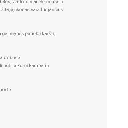
elės, veidrodiniai elementai ir
ar 70-ųjų ikonas vaizduojančius
a galimybės patiekti karštų
e autobuse
li būti laikomi kambario
sporte