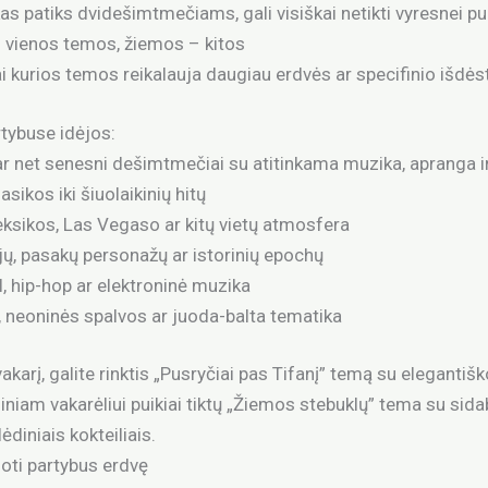
kas patiks dvidešimtmečiams, gali visiškai netikti vyresnei pu
s vienos temos, žiemos – kitos
i kurios temos reikalauja daugiau erdvės ar specifinio išdė
rtybuse idėjos:
 ar net senesni dešimtmečiai su atitinkama muzika, apranga ir
sikos iki šiuolaikinių hitų
ksikos, Las Vegaso ar kitų vietų atmosfera
ų, pasakų personažų ar istorinių epochų
ll, hip-hop ar elektroninė muzika
”, neoninės spalvos ar juoda-balta tematika
akarį, galite rinktis „Pusryčiai pas Tifanį” temą su eleganti
niam vakarėliui puikiai tiktų „Žiemos stebuklų” tema su sid
ėdiniais kokteiliais.
oti partybus erdvę