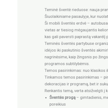
Teminė šventė rieduose: nauja pra
Šiuolaikiniame pasaulyje, kur nuola
Ši mobili šventės erdvė – autobusas
vietas ar tiesiog mėgaujantis kelion
kas gali paversti paprastą vakarėlį p
Teminės šventės partybuse organiz
idėjos iki paskutinio šventės akimir
nagrinėsime, kaip žingsnis po žing
programos subtilybėmis.
Temos pasirinkimas: nuo klasikos 
Tinkamos temos pasirinkimas – pirm
dekoracijas ir programą, bet ir suku
Renkantis temą, verta atsižvelgti į 
Šventės progą
– gimtadienis, me
poreikius