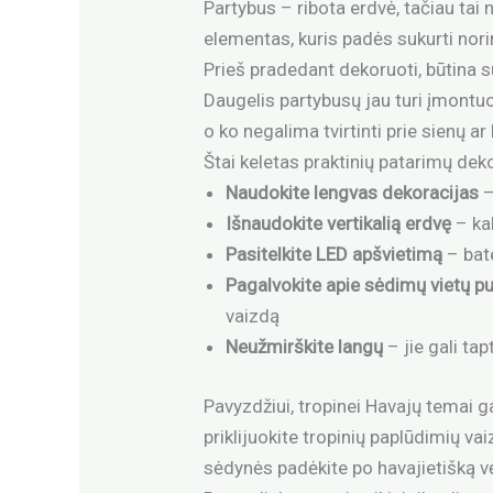
Partybus – ribota erdvė, tačiau tai 
elementas, kuris padės sukurti nori
Prieš pradedant dekoruoti, būtina 
Daugelis partybusų jau turi įmontuot
o ko negalima tvirtinti prie sienų ar 
Štai keletas praktinių patarimų dek
Naudokite lengvas dekoracijas
–
Išnaudokite vertikalią erdvę
– ka
Pasitelkite LED apšvietimą
– bat
Pagalvokite apie sėdimų vietų p
vaizdą
Neužmirškite langų
– jie gali ta
Pavyzdžiui, tropinei Havajų temai g
priklijuokite tropinių paplūdimių v
sėdynės padėkite po havajietišką vėri