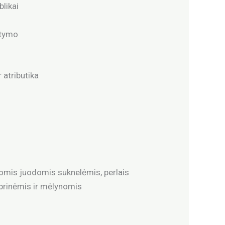
blikai
stymo
 atributika
škomis juodomis suknelėmis, perlais
abrinėmis ir mėlynomis