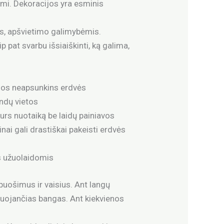
jumi. Dekoracijos yra esminis
is, apšvietimo galimybėmis.
 pat svarbu išsiaiškinti, ką galima,
idos neapsunkins erdvės
ndų vietos
urs nuotaiką be laidų painiavos
nai gali drastiškai pakeisti erdvės
is užuolaidomis
apuošimus ir vaisius. Ant langų
ituojančias bangas. Ant kiekvienos