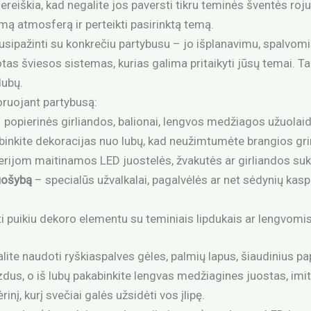
nereiškia, kad negalite jos paversti tikru teminės šventės ro
mą atmosferą ir perteikti pasirinktą temą.
susipažinti su konkrečiu partybusu – jo išplanavimu, spalvom
as šviesos sistemas, kurias galima pritaikyti jūsų temai. Taip
lubų.
oruojant partybusą:
 popierinės girliandos, balionai, lengvos medžiagos užuola
binkite dekoracijas nuo lubų, kad neužimtumėte brangios gri
erijom maitinamos LED juostelės, žvakutės ar girliandos suk
uošybą
– specialūs užvalkalai, pagalvėlės ar net sėdynių kaspi
pti puikiu dekoro elementu su teminiais lipdukais ar lengvom
alite naudoti ryškiaspalves gėles, palmių lapus, šiaudinius p
aizdus, o iš lubų pakabinkite lengvas medžiagines juostas, im
nį, kurį svečiai galės užsidėti vos įlipę.