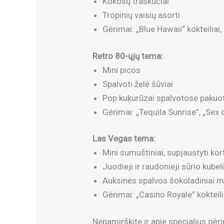
Kokosų traškučiai
Tropinių vaisių asorti
Gėrimai: „Blue Hawaii” kokteilia
Retro 80-ųjų tema:
Mini picos
Spalvoti želė šūviai
Pop kukurūzai spalvotose pakuo
Gėrimai: „Tequila Sunrise”, „Sex
Las Vegas tema:
Mini sumuštiniai, supjaustyti k
Juodieji ir raudonieji sūrio kubel
Auksinės spalvos šokoladiniai m
Gėrimai: „Casino Royale” kokteili
Nepamirškite ir apie specialius gėr