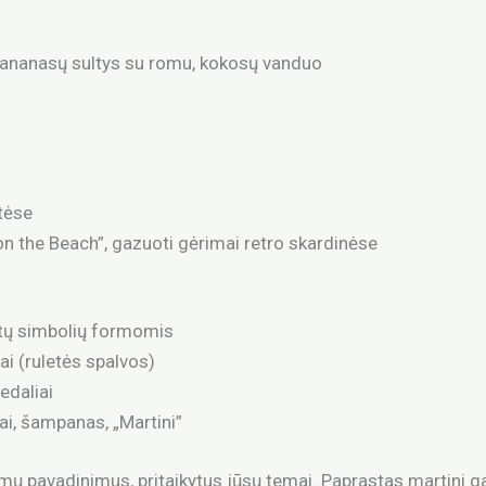
i, ananasų sultys su romu, kokosų vanduo
tėse
 on the Beach”, gazuoti gėrimai retro skardinėse
ortų simbolių formomis
iai (ruletės spalvos)
edaliai
ai, šampanas, „Martini”
imų pavadinimus, pritaikytus jūsų temai. Paprastas martini g