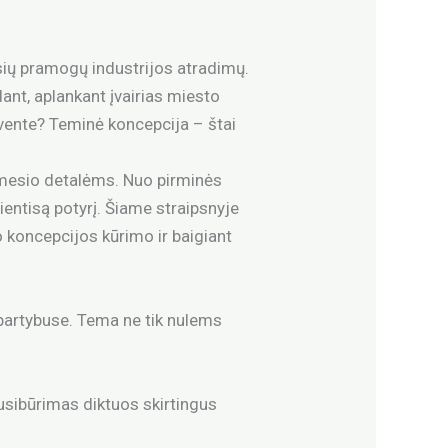
sių pramogų industrijos atradimų.
dant, aplankant įvairias miesto
 švente? Teminė koncepcija – štai
ėmesio detalėms. Nuo pirminės
vientisą potyrį. Šiame straipsnyje
 koncepcijos kūrimo ir baigiant
partybuse. Tema ne tik nulems
usibūrimas diktuos skirtingus