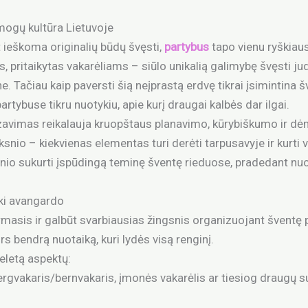
mogų kultūra Lietuvoje
t ieškoma originalių būdų švęsti,
partybus
tapo vienu ryškiau
, pritaikytas vakarėliams – siūlo unikalią galimybę švęsti ju
e. Tačiau kaip paversti šią neįprastą erdvę tikrai įsimintina
artybuse tikru nuotykiu, apie kurį draugai kalbės dar ilgai.
avimas reikalauja kruopštaus planavimo, kūrybiškumo ir d
ksnio – kiekvienas elementas turi derėti tarpusavyje ir kurti 
snio sukurti įspūdingą teminę šventę rieduose, pradedant nuo
iki avangardo
asis ir galbūt svarbiausias žingsnis organizuojant šventę 
rs bendrą nuotaiką, kuri lydės visą renginį.
keletą aspektų:
rgvakaris/bernvakaris, įmonės vakarėlis ar tiesiog draugų s