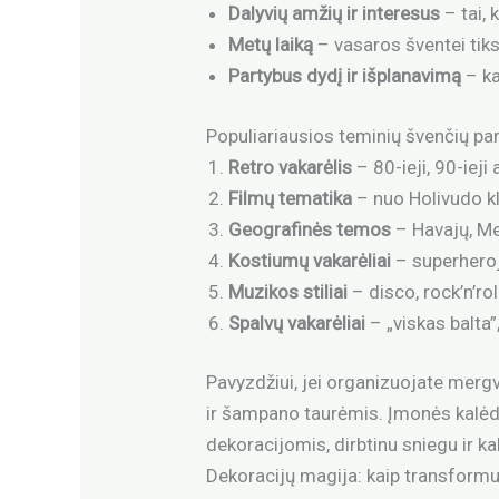
Dalyvių amžių ir interesus
– tai, 
Metų laiką
– vasaros šventei tik
Partybus dydį ir išplanavimą
– ka
Populiariausios teminių švenčių pa
Retro vakarėlis
– 80-ieji, 90-ieji
Filmų tematika
– nuo Holivudo kla
Geografinės temos
– Havajų, Me
Kostiumų vakarėliai
– superheroj
Muzikos stiliai
– disco, rock’n’ro
Spalvų vakarėliai
– „viskas balta
Pavyzdžiui, jei organizuojate mergv
ir šampano taurėmis. Įmonės kalėdi
dekoracijomis, dirbtinu sniegu ir kal
Dekoracijų magija: kaip transformu