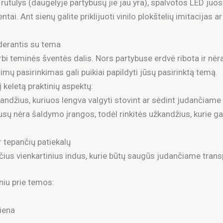
 rutulys (daugelyje partybusų jie jau yra), spalvotos LED juost
tai. Ant sienų galite priklijuoti vinilo plokštelių imitacijas 
derantis su tema
bi teminės šventės dalis. Nors partybuse erdvė ribota ir nėr
imų pasirinkimas gali puikiai papildyti jūsų pasirinktą temą.
į keletą praktinių aspektų:
kandžius, kuriuos lengva valgyti stovint ar sėdint judančiam
sų nėra šaldymo įrangos, todėl rinkitės užkandžius, kurie ga
r tepančių patiekalų
ius vienkartinius indus, kurie būtų saugūs judančiame tran
eniu prie temos:
tiena