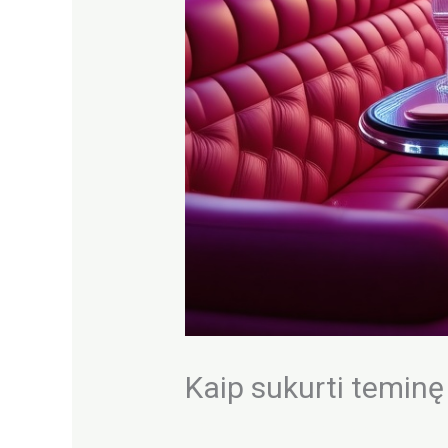
Kaip sukurti teminę
/
Party Bus
/ Autorius
admin