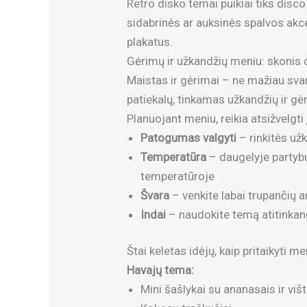
Retro disko temai puikiai tiks disco
sidabrinės ar auksinės spalvos akcen
plakatus.
Gėrimų ir užkandžių meniu: skonis 
Maistas ir gėrimai – ne mažiau svar
patiekalų, tinkamas užkandžių ir gėr
Planuojant meniu, reikia atsižvelgti 
Patogumas valgyti
– rinkitės už
Temperatūra
– daugelyje partybu
temperatūroje
Švara
– venkite labai trupančių a
Indai
– naudokite temą atitinkanč
Štai keletas idėjų, kaip pritaikyti m
Havajų tema:
Mini šašlykai su ananasais ir viš