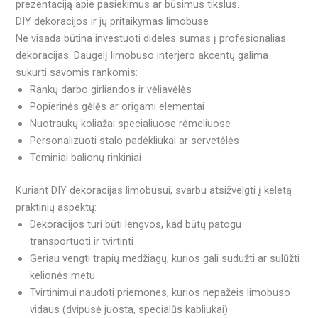
prezentaciją apie pasiekimus ar būsimus tikslus.
DIY dekoracijos ir jų pritaikymas limobuse
Ne visada būtina investuoti dideles sumas į profesionalias
dekoracijas. Daugelį limobuso interjero akcentų galima
sukurti savomis rankomis:
Rankų darbo girliandos ir vėliavėlės
Popierinės gėlės ar origami elementai
Nuotraukų koliažai specialiuose rėmeliuose
Personalizuoti stalo padėkliukai ar servetėlės
Teminiai balionų rinkiniai
Kuriant DIY dekoracijas limobusui, svarbu atsižvelgti į keletą
praktinių aspektų:
Dekoracijos turi būti lengvos, kad būtų patogu
transportuoti ir tvirtinti
Geriau vengti trapių medžiagų, kurios gali sudužti ar sulūžti
kelionės metu
Tvirtinimui naudoti priemones, kurios nepažeis limobuso
vidaus (dvipusė juosta, specialūs kabliukai)