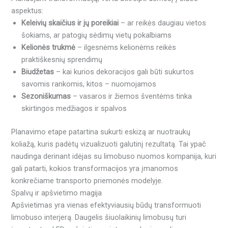
aspektus:
Keleivių skaičius ir jų poreikiai
– ar reikės daugiau vietos
šokiams, ar patogių sėdimų vietų pokalbiams
Kelionės trukmė
– ilgesnėms kelionėms reikės
praktiškesnių sprendimų
Biudžetas
– kai kurios dekoracijos gali būti sukurtos
savomis rankomis, kitos – nuomojamos
Sezoniškumas
– vasaros ir žiemos šventėms tinka
skirtingos medžiagos ir spalvos
Planavimo etape patartina sukurti eskizą ar nuotraukų
koliažą, kuris padėtų vizualizuoti galutinį rezultatą. Tai ypač
naudinga derinant idėjas su limobuso nuomos kompanija, kuri
gali patarti, kokios transformacijos yra įmanomos
konkrečiame transporto priemonės modelyje.
Spalvų ir apšvietimo magija
Apšvietimas yra vienas efektyviausių būdų transformuoti
limobuso interjerą. Daugelis šiuolaikinių limobusų turi