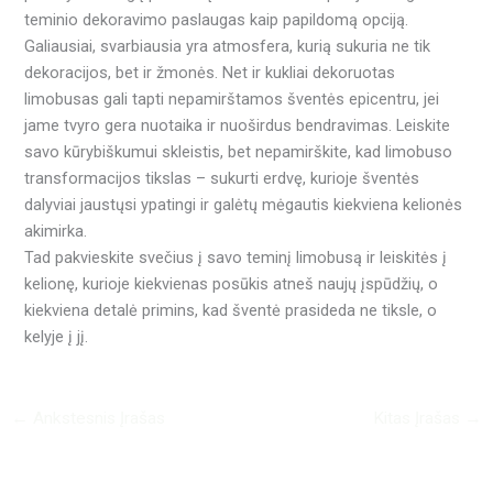
teminio dekoravimo paslaugas kaip papildomą opciją.
Galiausiai, svarbiausia yra atmosfera, kurią sukuria ne tik
dekoracijos, bet ir žmonės. Net ir kukliai dekoruotas
limobusas gali tapti nepamirštamos šventės epicentru, jei
jame tvyro gera nuotaika ir nuoširdus bendravimas. Leiskite
savo kūrybiškumui skleistis, bet nepamirškite, kad limobuso
transformacijos tikslas – sukurti erdvę, kurioje šventės
dalyviai jaustųsi ypatingi ir galėtų mėgautis kiekviena kelionės
akimirka.
Tad pakvieskite svečius į savo teminį limobusą ir leiskitės į
kelionę, kurioje kiekvienas posūkis atneš naujų įspūdžių, o
kiekviena detalė primins, kad šventė prasideda ne tiksle, o
kelyje į jį.
←
Ankstesnis Įrašas
Kitas Įrašas
→