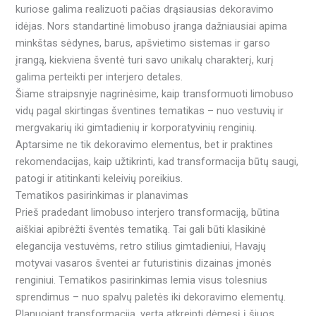
kuriose galima realizuoti pačias drąsiausias dekoravimo
idėjas. Nors standartinė limobuso įranga dažniausiai apima
minkštas sėdynes, barus, apšvietimo sistemas ir garso
įrangą, kiekviena šventė turi savo unikalų charakterį, kurį
galima perteikti per interjero detales.
Šiame straipsnyje nagrinėsime, kaip transformuoti limobuso
vidų pagal skirtingas šventines tematikas – nuo vestuvių ir
mergvakarių iki gimtadienių ir korporatyvinių renginių.
Aptarsime ne tik dekoravimo elementus, bet ir praktines
rekomendacijas, kaip užtikrinti, kad transformacija būtų saugi,
patogi ir atitinkanti keleivių poreikius.
Tematikos pasirinkimas ir planavimas
Prieš pradedant limobuso interjero transformaciją, būtina
aiškiai apibrėžti šventės tematiką. Tai gali būti klasikinė
elegancija vestuvėms, retro stilius gimtadieniui, Havajų
motyvai vasaros šventei ar futuristinis dizainas įmonės
renginiui. Tematikos pasirinkimas lemia visus tolesnius
sprendimus – nuo spalvų paletės iki dekoravimo elementų.
Planuojant transformaciją, verta atkreipti dėmesį į šiuos