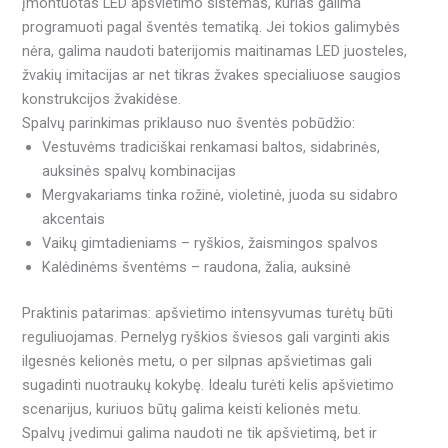
įmontuotas LED apšvietimo sistemas, kurias galima
programuoti pagal šventės tematiką. Jei tokios galimybės
nėra, galima naudoti baterijomis maitinamas LED juosteles,
žvakių imitacijas ar net tikras žvakes specialiuose saugios
konstrukcijos žvakidėse.
Spalvų parinkimas priklauso nuo šventės pobūdžio:
Vestuvėms tradiciškai renkamasi baltos, sidabrinės,
auksinės spalvų kombinacijas
Mergvakariams tinka rožinė, violetinė, juoda su sidabro
akcentais
Vaikų gimtadieniams – ryškios, žaismingos spalvos
Kalėdinėms šventėms – raudona, žalia, auksinė
Praktinis patarimas: apšvietimo intensyvumas turėtų būti
reguliuojamas. Pernelyg ryškios šviesos gali varginti akis
ilgesnės kelionės metu, o per silpnas apšvietimas gali
sugadinti nuotraukų kokybę. Idealu turėti kelis apšvietimo
scenarijus, kuriuos būtų galima keisti kelionės metu.
Spalvų įvedimui galima naudoti ne tik apšvietimą, bet ir