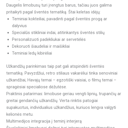
Daugelis limobusų turi įrengtus barus, tačiau juos galima
pritaikyti pagal šventės tematiką. Štai keletas idėjų:
Teminiai kokteiliai, pavadinti pagal šventės progą ar
dalyvius
Specialūs stikliniai indai, atitinkantys šventės stilių
Personalizuoti padėkliukai ar servetėlės
Dekoruoti šiaudeliai ir maišikliai
Teminiai ledų kibirėliai
Užkandžių parinkimas taip pat gali atspindėti šventės
tematiką. Pavyzdžiui, retro stiliaus vakarėliui tinka senoviniai
užkandžiai, Havajų temai – egzotiški vaisiai, o filmų temai –
spragėsiai specialiose dėžutėse.
Praktinis patarimas: limobuse geriau vengti lipnių, trupančių ar
greitai gendančių užkandžių. Verta rinktis patogiai
supakuotus, individualius užkandžius, kuriuos lengva valgyti
kelionės metu.
Multimedijos integracija į teminį interjerą