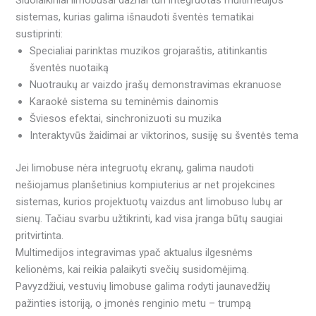
Šiuolaikiniai limobusai dažnai turi integruotas multimedijos
sistemas, kurias galima išnaudoti šventės tematikai
sustiprinti:
Specialiai parinktas muzikos grojaraštis, atitinkantis
šventės nuotaiką
Nuotraukų ar vaizdo įrašų demonstravimas ekranuose
Karaokė sistema su teminėmis dainomis
Šviesos efektai, sinchronizuoti su muzika
Interaktyvūs žaidimai ar viktorinos, susiję su šventės tema
Jei limobuse nėra integruotų ekranų, galima naudoti
nešiojamus planšetinius kompiuterius ar net projekcines
sistemas, kurios projektuotų vaizdus ant limobuso lubų ar
sienų. Tačiau svarbu užtikrinti, kad visa įranga būtų saugiai
pritvirtinta.
Multimedijos integravimas ypač aktualus ilgesnėms
kelionėms, kai reikia palaikyti svečių susidomėjimą.
Pavyzdžiui, vestuvių limobuse galima rodyti jaunavedžių
pažinties istoriją, o įmonės renginio metu – trumpą