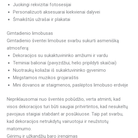
Juokingi rekvizitai fotosesijai
Personalizuoti aksesuarai kiekvienai dalyvei
Šmaikštūs užrašai ir plakatai
Gimtadienio limobusas
Gimtadienio šventei limobuse svarbu sukurti asmenišką
atmosferą:
Dekoracijos su sukaktuvininko amžiumi ir vardu
Teminiai balionai (pavyzdžiui, helio pripildyti skaičiai)
Nuotraukų koliažai iš sukaktuvininko gyvenimo
Mėgstamos muzikos grojaraštis
Mini dovanos ar staigmenos, paslėptos limobuso erdvėje
Nepriklausomai nuo šventės pobūdžio, verta atminti, kad
visos dekoracijos turi būti saugiai pritvirtintos, kad nesukeltų
pavojaus staigiai stabdant ar posūkiuose. Taip pat svarbu,
kad dekoracijos netrukdytų vairuotojui ir neužstotų
matomumo.
Gėrimų ir užkandžių baro įrengimas