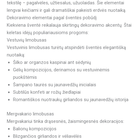
tekstilę – pagalvėles, užtiesalus, užuolaidas. Šie elementai
lengvai keičiami ir gali dramatiškai pakeisti erdvės nuotaiką.
Dekoravimo elementai pagal šventės pobūdį
Kiekviena šventė reikalauja skirtingų dekoravimo akcentų. Štai
keletas idėjų populiariausioms progoms:
Vestuvių limobusas
Vestuvinis limobusas turėtų atspindėti šventės elegantišką
nuotaiką:
Šilko ar organzos kaspinai ant sėdynių
Gėlių kompozicijos, derinamos su vestuvinėmis
puokštėmis
Šampano taurės su jaunavedžių inicialais
Subtilūs konfeti ar rožių žiedlapiai
Romantiškos nuotraukų girliandos su jaunavedžių istorija
Mergvakario limobusas
Mergvakariui tinka drąsesnės, žaismingesnės dekoracijos:
Balionų kompozicijos
Blizgančios girliandos ir vėliavėlės