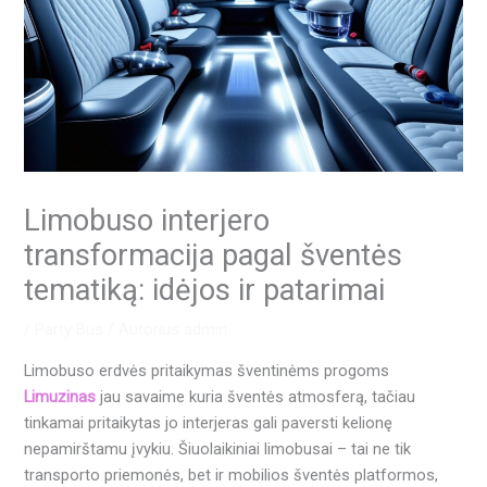
Limobuso interjero
transformacija pagal šventės
tematiką: idėjos ir patarimai
/
Party Bus
/ Autorius
admin
Limobuso erdvės pritaikymas šventinėms progoms
Limuzinas
jau savaime kuria šventės atmosferą, tačiau
tinkamai pritaikytas jo interjeras gali paversti kelionę
nepamirštamu įvykiu. Šiuolaikiniai limobusai – tai ne tik
transporto priemonės, bet ir mobilios šventės platformos,