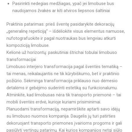
Pasirinkti nedegias medžiagas, ypač jei limobuse bus
naudojamos žvakės ar kiti atviros liepsnos šaltiniai
Praktinis patarimas: prieš šventę pasidarykite dekoracijų
„generalinę repeticiją” – išdėliokite visus elementus namuose,
nufotografuokite ir pagal nuotraukas bus lengviau atkurti
kompoziciją limobuse.
Kelionė už horizontų: paskutiniai štrichai tobulai limobuso
transformacijai
Limobuso interjero transformacija pagal šventės tematiką –
tai menas, reikalaujantis ne tik kūrybiškumo, bet ir praktinio
požiūrio. Sėkminga transformacija priklauso nuo dėmesio
detalėms ir gebėjimo suderinti estetiką su funkcionalumu.
Atminkite, kad limobusas nėra tik transporto priemonė – tai
mobili šventės erdvė, kurioje kuriami prisiminimai.
Planuodami transformaciją, nepamirškite aptarti savo idėjų
su limobuso nuomos kompanija. Daugelis jų turi patirties
dekoruojant transporto priemones įvairioms progoms ir gali
pasiūlyti vertingų patarimų. Kai kurios kompanijos netgi siūlo