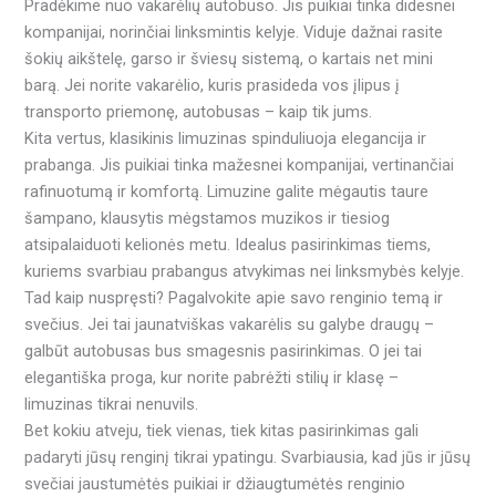
Pradėkime nuo vakarėlių autobuso. Jis puikiai tinka didesnei
kompanijai, norinčiai linksmintis kelyje. Viduje dažnai rasite
šokių aikštelę, garso ir šviesų sistemą, o kartais net mini
barą. Jei norite vakarėlio, kuris prasideda vos įlipus į
transporto priemonę, autobusas – kaip tik jums.
Kita vertus, klasikinis limuzinas spinduliuoja elegancija ir
prabanga. Jis puikiai tinka mažesnei kompanijai, vertinančiai
rafinuotumą ir komfortą. Limuzine galite mėgautis taure
šampano, klausytis mėgstamos muzikos ir tiesiog
atsipalaiduoti kelionės metu. Idealus pasirinkimas tiems,
kuriems svarbiau prabangus atvykimas nei linksmybės kelyje.
Tad kaip nuspręsti? Pagalvokite apie savo renginio temą ir
svečius. Jei tai jaunatviškas vakarėlis su galybe draugų –
galbūt autobusas bus smagesnis pasirinkimas. O jei tai
elegantiška proga, kur norite pabrėžti stilių ir klasę –
limuzinas tikrai nenuvils.
Bet kokiu atveju, tiek vienas, tiek kitas pasirinkimas gali
padaryti jūsų renginį tikrai ypatingu. Svarbiausia, kad jūs ir jūsų
svečiai jaustumėtės puikiai ir džiaugtumėtės renginio