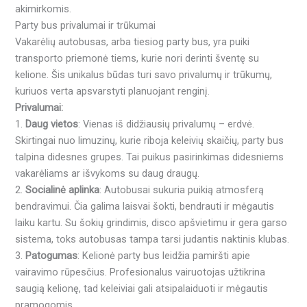
akimirkomis.
Party bus privalumai ir trūkumai
Vakarėlių autobusas, arba tiesiog party bus, yra puiki
transporto priemonė tiems, kurie nori derinti šventę su
kelione. Šis unikalus būdas turi savo privalumų ir trūkumų,
kuriuos verta apsvarstyti planuojant renginį.
Privalumai:
1.
Daug vietos
: Vienas iš didžiausių privalumų – erdvė.
Skirtingai nuo limuzinų, kurie riboja keleivių skaičių, party bus
talpina didesnes grupes. Tai puikus pasirinkimas didesniems
vakarėliams ar išvykoms su daug draugų.
2.
Socialinė aplinka
: Autobusai sukuria puikią atmosferą
bendravimui. Čia galima laisvai šokti, bendrauti ir mėgautis
laiku kartu. Su šokių grindimis, disco apšvietimu ir gera garso
sistema, toks autobusas tampa tarsi judantis naktinis klubas.
3.
Patogumas
: Kelionė party bus leidžia pamiršti apie
vairavimo rūpesčius. Profesionalus vairuotojas užtikrina
saugią kelionę, tad keleiviai gali atsipalaiduoti ir mėgautis
pramogomis.