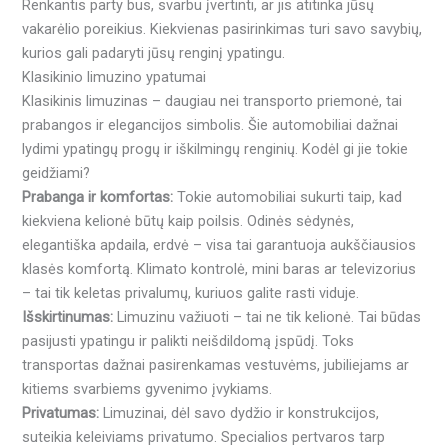
Renkantis party bus, svarbu įvertinti, ar jis atitinka jūsų
vakarėlio poreikius. Kiekvienas pasirinkimas turi savo savybių,
kurios gali padaryti jūsų renginį ypatingu.
Klasikinio limuzino ypatumai
Klasikinis limuzinas – daugiau nei transporto priemonė, tai
prabangos ir elegancijos simbolis. Šie automobiliai dažnai
lydimi ypatingų progų ir iškilmingų renginių. Kodėl gi jie tokie
geidžiami?
Prabanga ir komfortas:
Tokie automobiliai sukurti taip, kad
kiekviena kelionė būtų kaip poilsis. Odinės sėdynės,
elegantiška apdaila, erdvė – visa tai garantuoja aukščiausios
klasės komfortą. Klimato kontrolė, mini baras ar televizorius
– tai tik keletas privalumų, kuriuos galite rasti viduje.
Išskirtinumas:
Limuzinu važiuoti – tai ne tik kelionė. Tai būdas
pasijusti ypatingu ir palikti neišdildomą įspūdį. Toks
transportas dažnai pasirenkamas vestuvėms, jubiliejams ar
kitiems svarbiems gyvenimo įvykiams.
Privatumas:
Limuzinai, dėl savo dydžio ir konstrukcijos,
suteikia keleiviams privatumo. Specialios pertvaros tarp