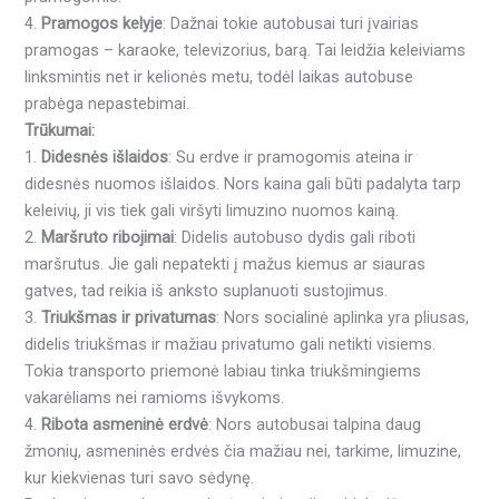
4.
Pramogos kelyje
: Dažnai tokie autobusai turi įvairias
pramogas – karaoke, televizorius, barą. Tai leidžia keleiviams
linksmintis net ir kelionės metu, todėl laikas autobuse
prabėga nepastebimai.
Trūkumai:
1.
Didesnės išlaidos
: Su erdve ir pramogomis ateina ir
didesnės nuomos išlaidos. Nors kaina gali būti padalyta tarp
keleivių, ji vis tiek gali viršyti limuzino nuomos kainą.
2.
Maršruto ribojimai
: Didelis autobuso dydis gali riboti
maršrutus. Jie gali nepatekti į mažus kiemus ar siauras
gatves, tad reikia iš anksto suplanuoti sustojimus.
3.
Triukšmas ir privatumas
: Nors socialinė aplinka yra pliusas,
didelis triukšmas ir mažiau privatumo gali netikti visiems.
Tokia transporto priemonė labiau tinka triukšmingiems
vakarėliams nei ramioms išvykoms.
4.
Ribota asmeninė erdvė
: Nors autobusai talpina daug
žmonių, asmeninės erdvės čia mažiau nei, tarkime, limuzine,
kur kiekvienas turi savo sėdynę.