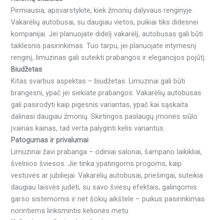
Pirmiausia, apsvarstykite, kiek žmonių dalyvaus renginyje.
Vakarėlių autobusai, su daugiau vietos, puikiai tiks didesnei
kompanijai. Jei planuojate didelį vakarėlį, autobusas gali būti
taiklesnis pasirinkimas. Tuo tarpu, jei planuojate intymesnį
renginį, limuzinas gali suteikti prabangos ir elegancijos pojūtį.
Biudžetas
Kitas svarbus aspektas – biudžetas. Limuzinai gali būti
brangesni, ypač jei siekiate prabangos. Vakarėlių autobusas
gali pasirodyti kaip pigesnis variantas, ypač kai sąskaita
dalinasi daugiau žmonių. Skirtingos paslaugų įmonės siūlo
įvairias kainas, tad verta palyginti kelis variantus.
Patogumas ir privalumai
Limuzinai žavi prabanga – odiniai salonai, šampano laikikliai,
švelnios šviesos. Jie tinka ypatingoms progoms, kaip
vestuvės ar jubiliejai. Vakarėlių autobusai, priešingai, suteikia
daugiau laisvės judėti, su savo šviesų efektais, galingomis
garso sistemomis ir net šokių aikštele – puikus pasirinkimas
norintiems linksmintis kelionės metu.