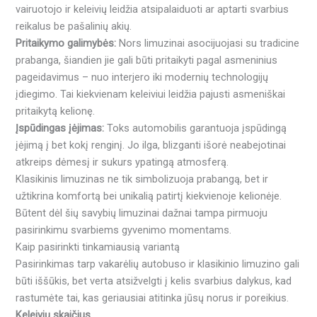
vairuotojo ir keleivių leidžia atsipalaiduoti ar aptarti svarbius
reikalus be pašalinių akių.
Pritaikymo galimybės:
Nors limuzinai asocijuojasi su tradicine
prabanga, šiandien jie gali būti pritaikyti pagal asmeninius
pageidavimus – nuo interjero iki modernių technologijų
įdiegimo. Tai kiekvienam keleiviui leidžia pajusti asmeniškai
pritaikytą kelionę.
Įspūdingas įėjimas:
Toks automobilis garantuoja įspūdingą
įėjimą į bet kokį renginį. Jo ilga, blizganti išorė neabejotinai
atkreips dėmesį ir sukurs ypatingą atmosferą.
Klasikinis limuzinas ne tik simbolizuoja prabangą, bet ir
užtikrina komfortą bei unikalią patirtį kiekvienoje kelionėje.
Būtent dėl šių savybių limuzinai dažnai tampa pirmuoju
pasirinkimu svarbiems gyvenimo momentams.
Kaip pasirinkti tinkamiausią variantą
Pasirinkimas tarp vakarėlių autobuso ir klasikinio limuzino gali
būti iššūkis, bet verta atsižvelgti į kelis svarbius dalykus, kad
rastumėte tai, kas geriausiai atitinka jūsų norus ir poreikius.
Keleivių skaičius