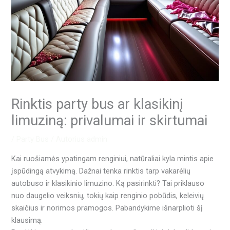
Rinktis party bus ar klasikinį
limuziną: privalumai ir skirtumai
/
Party Bus
/ Autorius
admin
Kai ruošiamės ypatingam renginiui, natūraliai kyla mintis apie
įspūdingą atvykimą. Dažnai tenka rinktis tarp vakarėlių
autobuso ir klasikinio limuzino. Ką pasirinkti? Tai priklauso
nuo daugelio veiksnių, tokių kaip renginio pobūdis, keleivių
skaičius ir norimos pramogos. Pabandykime išnarplioti šį
klausimą.