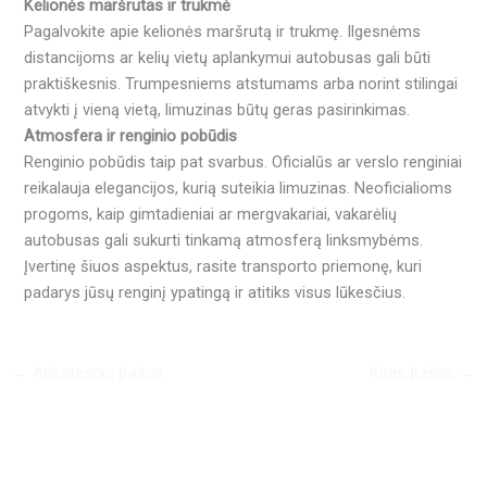
Kelionės maršrutas ir trukmė
Pagalvokite apie kelionės maršrutą ir trukmę. Ilgesnėms
distancijoms ar kelių vietų aplankymui autobusas gali būti
praktiškesnis. Trumpesniems atstumams arba norint stilingai
atvykti į vieną vietą, limuzinas būtų geras pasirinkimas.
Atmosfera ir renginio pobūdis
Renginio pobūdis taip pat svarbus. Oficialūs ar verslo renginiai
reikalauja elegancijos, kurią suteikia limuzinas. Neoficialioms
progoms, kaip gimtadieniai ar mergvakariai, vakarėlių
autobusas gali sukurti tinkamą atmosferą linksmybėms.
Įvertinę šiuos aspektus, rasite transporto priemonę, kuri
padarys jūsų renginį ypatingą ir atitiks visus lūkesčius.
←
Ankstesnis Įrašas
Kitas Įrašas
→