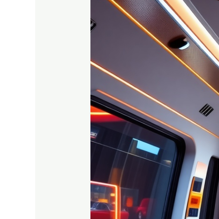
moderniuose
party
busuose:
kas
pakeis
jūsų
patirtį