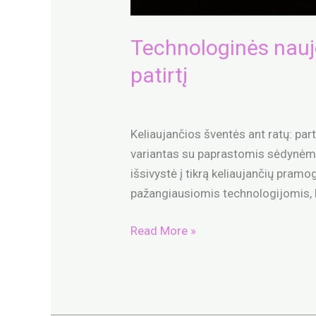
Technologinės nauj
patirtį
Party Bus
/
admin
Keliaujančios šventės ant ratų: par
variantas su paprastomis sėdynėmis
išsivystė į tikrą keliaujančių pramo
pažangiausiomis technologijomis, k
Read More »