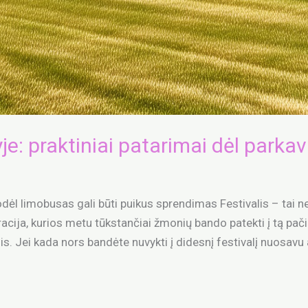
e: praktiniai patarimai dėl parkav
dėl limobusas gali būti puikus sprendimas Festivalis – tai ne 
eracija, kurios metu tūkstančiai žmonių bando patekti į tą pači
 Jei kada nors bandėte nuvykti į didesnį festivalį nuosavu a