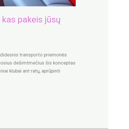
kas pakeis jūsų
og didesnis transporto priemonės
ruosius dešimtmečius šis konceptas
iai klubai ant ratų, aprūpinti