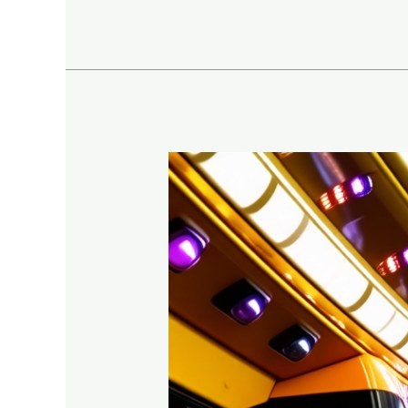
Sezoniškumas
party
busų
nuomoje:
kada
užsisakyti
ir
kaip
sutaupyti