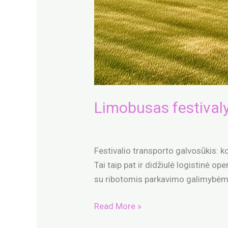
Limobusas festivalyj
Party Bus
/
admin
Festivalio transporto galvosūkis: ko
Tai taip pat ir didžiulė logistinė op
su ribotomis parkavimo galimybėmis.
Read More »