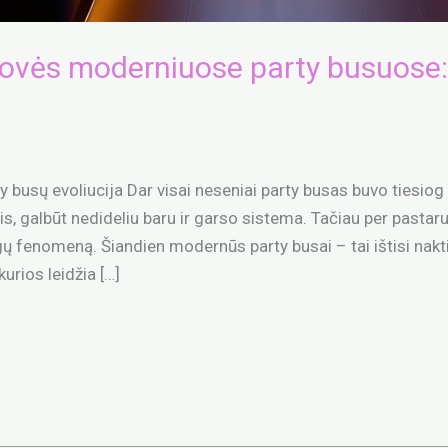
ovės moderniuose party busuose: 
ty busų evoliucija Dar visai neseniai party busas buvo tiesi
, galbūt nedideliu baru ir garso sistema. Tačiau per pasta
gų fenomeną. Šiandien modernūs party busai – tai ištisi naktin
urios leidžia […]